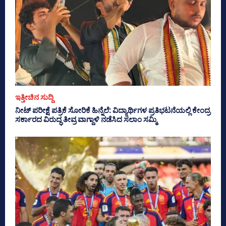
ಇತ್ತೀಚಿನ ಸುದ್ದಿ
ನೀಟ್ ಪರೀಕ್ಷೆ ಪತ್ರಿಕೆ ಸೋರಿಕೆ ಹಿನ್ನೆಲೆ: ವಿದ್ಯಾರ್ಥಿಗಳ ಪ್ರತಿಭಟನೆಯಲ್ಲಿ ಕೇಂದ್ರ
ಸರ್ಕಾರದ ವಿರುದ್ಧ ತೀವ್ರ ವಾಗ್ದಾಳಿ ನಡೆಸಿದ ಸಲಾಂ ಸಮ್ಮಿ