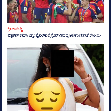
ಕ್ರೀಡಾಸುದ್ದಿ
ವಿಶ್ವಕಪ್ ಕನಸು ಭಗ್ನ: ಫೈನಲ್‌ನಲ್ಲಿ ಸ್ಪೇನ್ ವಿರುದ್ಧ ಅರ್ಜೆಂಟೀನಾಗೆ ಸೋಲು