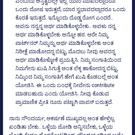
ಎಂಬುದು ಅಸ್ತಿತ್ವದಲ್ಲೇ ಇಲ್ಲ. ಯಾರ ಮುಖದಲ್ಲಾದರೂ
ಒಂದು ದೋಷ ಇರುತ್ತದೆ, ಯಾರ ಸ್ವಭಾವದಲ್ಲಾದರೂ ಒಂದು
ಕೊರತೆ ಇರುತ್ತದೆ. ಇನ್ನೊಂದು ದೊಡ್ಡ ರೋಗ ಎಂದರೆ..
ಅವನು ನನ್ನನ್ನ ಅರ್ಥ ಮಾಡಿಕೊಳ್ಳಬೇಕು.. ಅವಳು ನನ್ನ
ಅರ್ಥ ಮಾಡಿಕೊಳ್ಳಬೇಕು ಅನ್ನೋ ಹಠ. ಅರೇ ನಿಮ್ಮ
ಪಾರ್ಟ್‌ನರ್ ನಿಮ್ಮನ್ನು ಅರ್ಥ ಮಾಡಿಕೊಳ್ಳಬೇಕು ಅಂತ
ನಿರೀಕ್ಷೆ ಮಾಡೋದನ್ನ ಬಿಟ್ಟು, ಮೊದಲು ನೀವು ಅವರನ್ನ
ಅರ್ಥ ಮಾಡಿಕೊಳ್ಳೋಕೆ ಪ್ರಯತ್ನಿಸಿ. ನಿಮ್ಮ ಸಂಗಾತಿಯಿಂದ
ನಿಮಗೇನು ಖುಷಿ ಸಿಗುತ್ತೆ ಅಂತ ಲೆಕ್ಕ ಹಾಕೋದನ್ನ ಬಿಟ್ಟು,
ನಿಮ್ಮಿಂದ ನಿಮ್ಮ ಸಂಗಾತಿಗೆ ಹೇಗೆ ಖುಷಿ ಕೊಡಬಲ್ಲೆ ಅಂತ
ಯೋಚಿಸಿ. ಈ ಒಂದು ಬಂಧಕ್ಕೆ ನೀವೇನು contribute
ಮಾಡಬಹುದು ಎಂದು ಯೋಚಿಸಿ. ನೀವು ಕೊಡುವ
ಪ್ರಾಮಾಣಿಕ ಪ್ರೀತಿ ನೂರು ಪಟ್ಟಾಗಿ ವಾಪಸ್ ಬರುತ್ತದೆ.
ನಾನು ಸೌಂದರ್ಯ, ಆಕರ್ಷಣೆ ಮುಖ್ಯವಲ್ಲ ಅಂತ ಹೇಳ್ತಿಲ್ಲ.
ಖಂಡಿತಾ ಬೇಕು.. ಒಳ್ಳೆಯ ಜೋಡಿ ಅನ್ನಿಸಬೇಕು, ಒಳ್ಳೆಯ