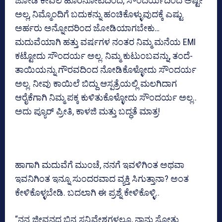
ಜೋಡಿ ಕೇವಲ ಹೊರನೋಟದಿಂದ, ಸೌಂದರ್ಯದಿಂದ ಅಷ್ಟೇ
ಅಲ್ಲ, ನಿಮ್ಮೊಂದಿಗೆ ಬದುಕನ್ನು ಹಂಚಿಕೊಳ್ಳುವುದಕ್ಕೆ ಎಷ್ಟು
ಅರ್ಹರು ಅನ್ನೋದರಿಂದ ಜೋಡಿಯಾಗಬೇಕು…
ಮದುವೆಯಾಗಿ ಹತ್ತು ವರ್ಷಗಳ ನಂತರ ನಿಮ್ಮ ಮನೆಯ EMI
ಕಟ್ಟೋದು ಸೌಂದರ್ಯ ಅಲ್ಲ. ನಿಮ್ಮ ಕುಟುಂಬವನ್ನು, ತಂದೆ-
ತಾಯಿಯನ್ನು ಗೌರವದಿಂದ ನೋಡಿಕೊಳ್ಳೋದು ಸೌಂದರ್ಯ
ಅಲ್ಲ. ನೀವು ಕಾಯಿಲೆ ಬಿದ್ದು ಆಸ್ಪತ್ರೆಯಲ್ಲಿ ಮಲಗಿದಾಗ
ಆರೈಕೆಗಾಗಿ ನಿಮ್ಮ ಪಕ್ಕ ಕುಳಿತುಕೊಳ್ಳೋದು ಸೌಂದರ್ಯ ಅಲ್ಲ..
ಅದು ಪ್ಯೂರ್ ಪ್ರೀತಿ, ಕಾಳಜಿ ಮತ್ತು ಬದ್ಧತೆ ಮಾತ್ರ!
ಹಾಗಾಗಿ ಮದುವೆಗೆ ಮುಂಚೆ, ನನಗೆ ಇವಳಿಗಿಂತ ಅಥವಾ
ಇವನಿಗಿಂತ ಇನ್ನೂ ಸುಂದರವಾದ ವ್ಯಕ್ತಿ ಸಿಗುತ್ತಾನಾ? ಅಂತ
ಕೇಳಿಕೊಳ್ಳಬೇಡಿ. ಬದಲಾಗಿ ಈ ಪ್ರಶ್ನೆ ಕೇಳಿಕೊಳ್ಳಿ..
“ನನ್ನ ಜೀವನದ ಭಿನ್ನ ಸನ್ನಿವೇಶಗಳಲ್ಲೂ, ನಾನು ಸೋತು