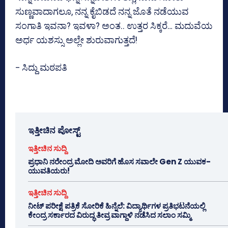
ಸುಣ್ಣವಾದಾಗಲೂ, ನನ್ನ ಕೈಬಿಡದೆ ನನ್ನ ಜೊತೆ ನಡೆಯುವ
ಸಂಗಾತಿ ಇವನಾ? ಇವಳಾ? ಅಂತ.. ಉತ್ತರ ಸಿಕ್ಕರೆ… ಮದುವೆಯ
ಅರ್ಧ ಯಶಸ್ಸು ಅಲ್ಲೇ ಶುರುವಾಗುತ್ತದೆ!
– ಸಿದ್ದು ಮಠಪತಿ
ಇತ್ತೀಚಿನ ಪೋಸ್ಟ್
ಇತ್ತೀಚಿನ ಸುದ್ದಿ
ಪ್ರಧಾನಿ ನರೇಂದ್ರ ಮೋದಿ ಅವರಿಗೆ ಹೊಸ ಸವಾಲೇ Gen Z ಯುವಕ-
ಯುವತಿಯರು!
ಇತ್ತೀಚಿನ ಸುದ್ದಿ
ನೀಟ್ ಪರೀಕ್ಷೆ ಪತ್ರಿಕೆ ಸೋರಿಕೆ ಹಿನ್ನೆಲೆ: ವಿದ್ಯಾರ್ಥಿಗಳ ಪ್ರತಿಭಟನೆಯಲ್ಲಿ
ಕೇಂದ್ರ ಸರ್ಕಾರದ ವಿರುದ್ಧ ತೀವ್ರ ವಾಗ್ದಾಳಿ ನಡೆಸಿದ ಸಲಾಂ ಸಮ್ಮಿ