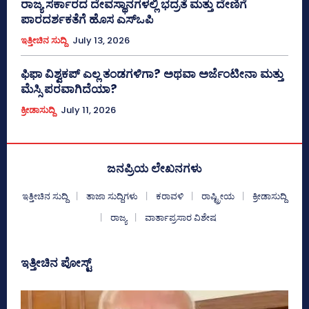
ರಾಜ್ಯ ಸರ್ಕಾರದ ದೇವಸ್ಥಾನಗಳಲ್ಲಿ ಭದ್ರತೆ ಮತ್ತು ದೇಣಿಗೆ
ಪಾರದರ್ಶಕತೆಗೆ ಹೊಸ ಎಸ್‌ಒಪಿ
ಇತ್ತೀಚಿನ ಸುದ್ದಿ
July 13, 2026
ಫಿಫಾ ವಿಶ್ವಕಪ್ ಎಲ್ಲ ತಂಡಗಳಿಗಾ? ಅಥವಾ ಅರ್ಜೆಂಟೀನಾ ಮತ್ತು
ಮೆಸ್ಸಿ ಪರವಾಗಿದೆಯಾ?
ಕ್ರೀಡಾಸುದ್ದಿ
July 11, 2026
ಜನಪ್ರಿಯ ಲೇಖನಗಳು
ಇತ್ತೀಚಿನ ಸುದ್ದಿ
ತಾಜಾ ಸುದ್ದಿಗಳು
ಕರಾವಳಿ
ರಾಷ್ಟ್ರೀಯ
ಕ್ರೀಡಾಸುದ್ದಿ
ರಾಜ್ಯ
ವಾರ್ತಾಪ್ರಸಾರ ವಿಶೇಷ
ಇತ್ತೀಚಿನ ಪೋಸ್ಟ್