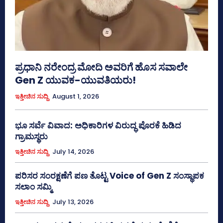
ಪ್ರಧಾನಿ ನರೇಂದ್ರ ಮೋದಿ ಅವರಿಗೆ ಹೊಸ ಸವಾಲೇ
Gen Z ಯುವಕ-ಯುವತಿಯರು!
ಇತ್ತೀಚಿನ ಸುದ್ದಿ
August 1, 2026
ಭೂ ಸರ್ವೆ ವಿವಾದ: ಅಧಿಕಾರಿಗಳ ವಿರುದ್ಧ ಪೊರಕೆ ಹಿಡಿದ
ಗ್ರಾಮಸ್ಥರು
ಇತ್ತೀಚಿನ ಸುದ್ದಿ
July 14, 2026
ಪರಿಸರ ಸಂರಕ್ಷಣೆಗೆ ಪಣ ತೊಟ್ಟ Voice of Gen Z ಸಂಸ್ಥಾಪಕ
ಸಲಾಂ ಸಮ್ಮಿ
ಇತ್ತೀಚಿನ ಸುದ್ದಿ
July 13, 2026