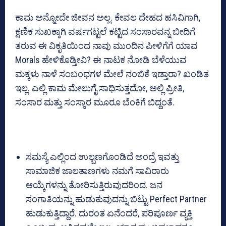
ಕಾಮ ಅನ್ನೋದೇ ಜೀವನ ಅಲ್ಲ. ಕೇವಲ ದೇಹದ ಹಸಿವಿಗಾಗಿ,
ಕ್ಷಣಿಕ ಸುಖಕ್ಕಾಗಿ ವರ್ಷಗಟ್ಟಲೆ ಕಟ್ಟಿದ ಸಂಸಾರವನ್ನ ಬೀದಿಗೆ
ತರುವ ಈ ವಿಕೃತಿಯಿಂದ ನಾವು ಮುಂದಿನ ಪೀಳಿಗೆಗೆ ಯಾವ
Morals ಹೇಳಿಕೊಡ್ತೀವಿ? ಈ ನಾಟಕ ನೋಡಿ ಬೆಳೆಯುವ
ಮಕ್ಕಳು ನಾಳೆ ಸಂಬಂಧಗಳ ಮೇಲೆ ನಂಬಿಕೆ ಇಡ್ತಾರಾ? ಖಂಡಿತ
ಇಲ್ಲ. ಎಲ್ಲಿ ಕಾಮ ಮೇಲುಗೈ ಸಾಧಿಸುತ್ತದೋ, ಅಲ್ಲಿ ಪ್ರೀತಿ,
ಸಂಸಾರ ಮತ್ತು ಸಂಸ್ಕಾರ ಮೂರೂ ಬೆಂಕಿಗೆ ಬಿದ್ದಂತೆ.
ಸಮಸ್ಯೆ ಎಲ್ಲಿಂದ ಉಲ್ಬಣಗೊಂಡಿದೆ ಅಂದ್ರೆ ಇವತ್ತು
ಸಾಮಾಜಿಕ ಜಾಲತಾಣಗಳು ನಮಗೆ ಸಾವಿರಾರು
ಆಯ್ಕೆಗಳನ್ನು ತೋರಿಸುತ್ತಿರುವುದರಿಂದ. ಜನ
ಸಂಗಾತಿಯನ್ನು ಹುಡುಕುವುದನ್ನು ಬಿಟ್ಟು Perfect Partner
ಹುಡುಕುತ್ತಿದ್ದಾರೆ. ದುರಂತ ಏನೆಂದರೆ, ಪರಿಪೂರ್ಣ ವ್ಯಕ್ತಿ