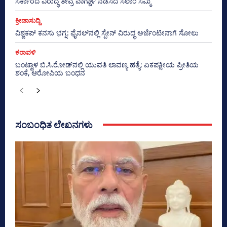
ಸರ್ಕಾರದ ವಿರುದ್ಧ ತೀವ್ರ ವಾಗ್ದಾಳಿ ನಡೆಸಿದ ಸಲಾಂ ಸಮ್ಮಿ
ಕ್ರೀಡಾಸುದ್ದಿ
ವಿಶ್ವಕಪ್ ಕನಸು ಭಗ್ನ: ಫೈನಲ್‌ನಲ್ಲಿ ಸ್ಪೇನ್ ವಿರುದ್ಧ ಅರ್ಜೆಂಟೀನಾಗೆ ಸೋಲು
ಕರಾವಳಿ
ಬಂಟ್ವಾಳ ಬಿ.ಸಿ.ರೋಡ್‌ನಲ್ಲಿ ಯುವತಿ ಲಾವಣ್ಯ ಹತ್ಯೆ: ಏಕಪಕ್ಷೀಯ ಪ್ರೀತಿಯ
ಶಂಕೆ, ಆರೋಪಿಯ ಬಂಧನ
ಸಂಬಂಧಿತ ಲೇಖನಗಳು