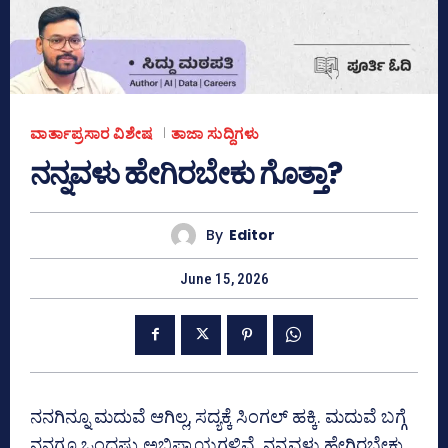
ವಾರ್ತಾಪ್ರಸಾರ ವಿಶೇಷ
ತಾಜಾ ಸುದ್ದಿಗಳು
ನನ್ನವಳು ಹೇಗಿರಬೇಕು ಗೊತ್ತಾ?
By
Editor
June 15, 2026
ನನಗಿನ್ನೂ ಮದುವೆ ಆಗಿಲ್ಲ, ಸದ್ಯಕ್ಕೆ ಸಿಂಗಲ್ ಹಕ್ಕಿ. ಮದುವೆ ಬಗ್ಗೆ
ನನಗೂ ಒಂದಷ್ಟು ಅಭಿಪ್ರಾಯಗಳಿವೆ. ನನ್ನವಳು ಹೇಗಿರಬೇಕು,