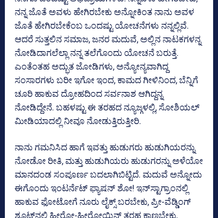
ನನ್ನ ಜೊತೆ ಅವಳು ಹೇಗಿರಬೇಕು ಅನ್ನೋಕಿಂತ ನಾನು ಅವಳ
ಜೊತೆ ಹೇಗಿರಬೇಕೆಂಬ ಒಂದಷ್ಟು ಯೋಚನೆಗಳು ನನ್ನಲ್ಲಿವೆ.
ಆದರೆ ಸುತ್ತಲಿನ ಸಮಾಜ, ಜನರ ಮದುವೆ, ಅಲ್ಲಿನ ನಾಟಕಗಳನ್ನ
ನೋಡಿದಾಗಲೆಲ್ಲಾ ನನ್ನ ತಲೆಗೊಂದು ಯೋಚನೆ ಬರುತ್ತೆ.
ಎಂತೆಂತಹ ಅದ್ಭುತ ಜೋಡಿಗಳು, ಅನ್ಯೋನ್ಯವಾಗಿದ್ದ
ಸಂಸಾರಗಳು ಬರೀ ಇಗೋ ಇಂದ, ಕಾಮದ ಗೀಳಿನಿಂದ, ಬೆನ್ನಿಗೆ
ಚೂರಿ ಹಾಕುವ ದ್ರೋಹದಿಂದ ಸರ್ವನಾಶ ಆಗಿದ್ದನ್ನ
ನೋಡಿದ್ದೇನೆ. ಬಹಳಷ್ಟು ಈ ತರಹದ ನ್ಯೂಜ್ಗಳಲ್ಲಿ, ಸೋಶಿಯಲ್
ಮೀಡಿಯಾದಲ್ಲಿ ನೀವೂ ನೋಡುತ್ತಿರುತ್ತೀರಿ.
ನಾನು ಗಮನಿಸಿದ ಹಾಗೆ ಇವತ್ತು ಹುಡುಗರು ಹುಡುಗಿಯರನ್ನು
ನೋಡೋ ರೀತಿ, ಮತ್ತು ಹುಡುಗಿಯರು ಹುಡುಗರನ್ನು ಅಳೆಯೋ
ಮಾನದಂಡ ಸಂಪೂರ್ಣ ಬದಲಾಗಿಬಿಟ್ಟಿದೆ. ಮದುವೆ ಅನ್ನೋದು
ಈಗೊಂದು ಇಂಟರ್ನೆಟ್ ಫ್ಯಾಷನ್ ಶೋ! ಇನ್‌ಸ್ಟಾಗ್ರಾಂನಲ್ಲಿ
ಹಾಕುವ ಫೋಟೋಗೆ ನೂರು ಲೈಕ್ಸ್ ಬರಬೇಕು, ಪ್ರೀ-ವೆಡ್ಡಿಂಗ್
ಶೂಟ್‌ನಲ್ಲಿ ಹೀರೋ-ಹೀರೋಯಿನ್ ತರಹ ಕಾಣಬೇಕು,