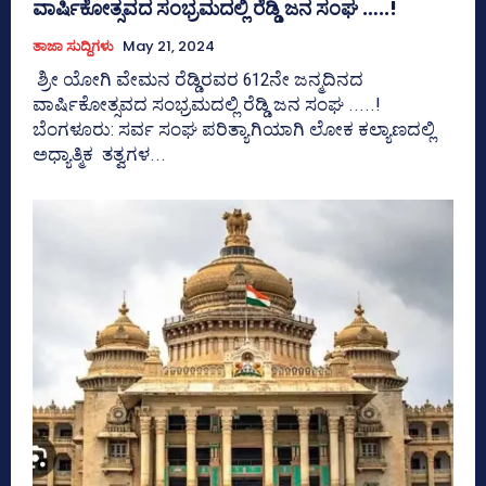
ವಾರ್ಷಿಕೋತ್ಸವದ ಸಂಭ್ರಮದಲ್ಲಿ ರೆಡ್ಡಿ ಜನ ಸಂಘ …..!
ತಾಜಾ ಸುದ್ದಿಗಳು
May 21, 2024
ಶ್ರೀ ಯೋಗಿ ವೇಮನ ರೆಡ್ಡಿರವರ 612ನೇ ಜನ್ಮದಿನದ
ವಾರ್ಷಿಕೋತ್ಸವದ ಸಂಭ್ರಮದಲ್ಲಿ ರೆಡ್ಡಿ ಜನ ಸಂಘ .....!
ಬೆಂಗಳೂರು: ಸರ್ವ ಸಂಘ ಪರಿತ್ಯಾಗಿಯಾಗಿ ಲೋಕ ಕಲ್ಯಾಣದಲ್ಲಿ
ಅಧ್ಯಾತ್ಮಿಕ ತತ್ವಗಳ...