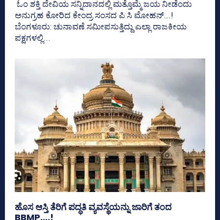
ಓಂ ಶಕ್ತಿ ದೇವಿಯ ಸನ್ನಿದಾನದಲ್ಲಿ ಮತ್ತೊಮ್ಮೆ ಜಯ ನೀಡೆಂದು
ಅನುಗ್ರಹ ಕೋರಿದ ಕೇಂದ್ರ ಸಂಸದ ಪಿ ಸಿ ಮೋಹನ್….!
ಬೆಂಗಳೂರು: ಚುನಾವಣೆ ಸಮೀಪಸುತ್ತಿದ್ದು ಎಲ್ಲಾ ರಾಜಕೀಯ
ಪಕ್ಷಗಳಲ್ಲಿ...
ಹೊಸ ಆಸ್ತಿ ತೆರಿಗೆ ಪದ್ಧತಿ ವ್ಯವಸ್ಥೆಯನ್ನು ಜಾರಿಗೆ ತಂದ
BBMP….!