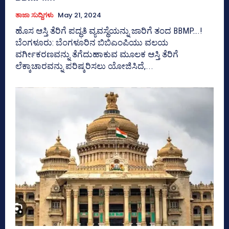
ತಾಜಾ ಸುದ್ದಿಗಳು
May 21, 2024
ಹೊಸ ಆಸ್ತಿ ತೆರಿಗೆ ಪದ್ಧತಿ ವ್ಯವಸ್ಥೆಯನ್ನು ಜಾರಿಗೆ ತಂದ BBMP….!
ಬೆಂಗಳೂರು: ಬೆಂಗಳೂರಿನ ಬಿಬಿಎಂಪಿಯು ವಲಯ
ವರ್ಗೀಕರಣವನ್ನು ತೆಗೆದುಹಾಕುವ ಮೂಲಕ ಆಸ್ತಿ ತೆರಿಗೆ
ಲೆಕ್ಕಾಚಾರವನ್ನು ಪರಿಷ್ಕರಿಸಲು ಯೋಜಿಸಿದೆ,...