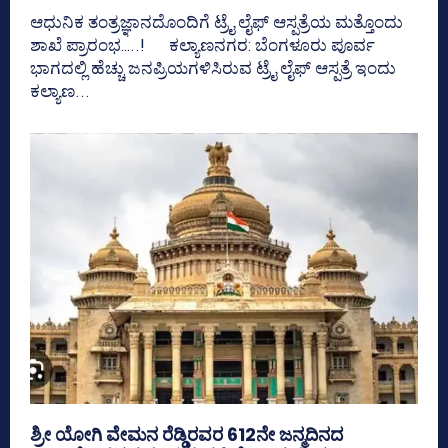
ಆಧುನಿಕ ತಂತ್ರಜ್ಞಾನದೊಂದಿಗೆ ಟ್ರೈ ಲೈಫ್ ಆಸ್ಪತ್ರೆಯ ಮತ್ತೊಂದು
ಶಾಖೆ ಪ್ರಾರಂಭ…..! ಕಲ್ಯಾಣನಗರ: ಬೆಂಗಳೂರು ಪೂರ್ವ
ಭಾಗದಲ್ಲಿ ಹೆಚ್ಚು ಜನಪ್ರಿಯಗಳಿಸಿರುವ ಟ್ರೈ ಲೈಫ್ ಆಸ್ಪತ್ರೆ ಇಂದು
ಕಲ್ಯಾಣ...
ಶ್ರೀ ಯೋಗಿ ವೇಮನ ರೆಡ್ಡಿರವರ 612ನೇ ಜನ್ಮದಿನದ