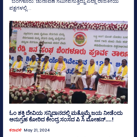
ಬೆಂಗಳೂರು: ಚುನಾವಣೆ ಸಮೀಪಸುತ್ತಿದ್ದು ಎಲ್ಲಾ ರಾಜಕೀಯ
ಪಕ್ಷಗಳಲ್ಲಿ...
ಓಂ ಶಕ್ತಿ ದೇವಿಯ ಸನ್ನಿದಾನದಲ್ಲಿ ಮತ್ತೊಮ್ಮೆ ಜಯ ನೀಡೆಂದು
ಅನುಗ್ರಹ ಕೋರಿದ ಕೇಂದ್ರ ಸಂಸದ ಪಿ ಸಿ ಮೋಹನ್….!
ಕರಾವಳಿ
May 21, 2024