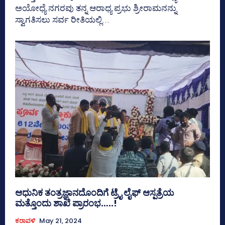
ಅಯೋಧ್ಯೆ ನಗರವು ತನ್ನ ಆರಾಧ್ಯ ಪ್ರಭು ಶ್ರೀರಾಮನನ್ನು
ಸ್ವಾಗತಿಸಲು ಸರ್ವ ರೀತಿಯಲ್ಲಿ...
ಆಧುನಿಕ ತಂತ್ರಜ್ಞಾನದೊಂದಿಗೆ ಟ್ರೈ ಲೈಫ್ ಆಸ್ಪತ್ರೆಯ
ಮತ್ತೊಂದು ಶಾಖೆ ಪ್ರಾರಂಭ…..!
ಕರಾವಳಿ
May 21, 2024